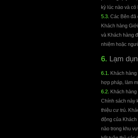
kỳ lúc nào và có 
5.3.
Các Bên đã đ
Khách hàng Giới
và Khách hàng đư
nhiệm hoặc ngườ
6.
Lạm dụng
6.1.
Khách hàng G
hợp pháp, làm mất
6.2.
Khách hàng G
Chính sách này k
thiệu cư trú. Kh
động của Khách h
nào trong khu vự
kết tuân thủ các