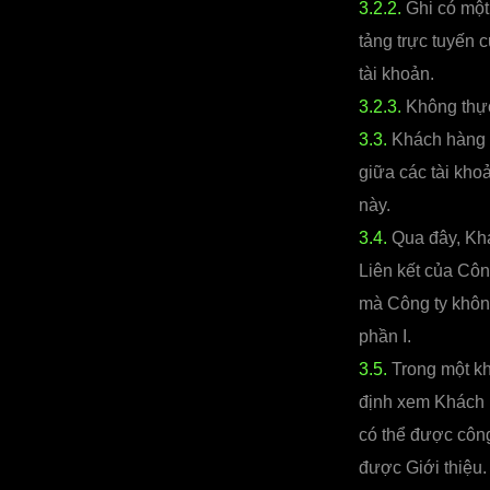
3.2.2.
Ghi có một 
tảng trực tuyến 
tài khoản.
3.2.3.
Không thực
3.3.
Khách hàng G
giữa các tài kho
này.
3.4.
Qua đây, Khá
Liên kết của Côn
mà Công ty khôn
phần I.
3.5.
Trong một kh
định xem Khách h
có thể được công
được Giới thiệu.