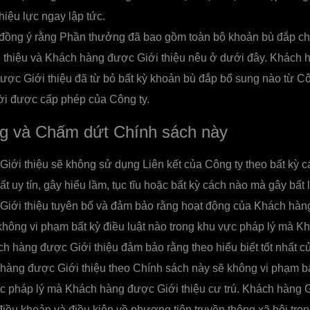
hiệu lực ngay lập tức.
ồng ý rằng Phần thưởng đã bao gồm toàn bộ khoản bù đắp ch
 thiệu và Khách hàng được Giới thiệu nêu ở dưới đây. Khách h
ợc Giới thiệu đã từ bỏ bất kỳ khoản bù đắp bổ sung nào từ Cô
i được cấp phép của Công ty.
 và Chấm dứt Chính sách này
iới thiệu sẽ không sử dụng Liên kết của Công ty theo bất kỳ 
 uy tín, gây hiểu lầm, tục tĩu hoặc bất kỳ cách nào mà gây bất 
iới thiệu tuyên bố và đảm bảo rằng hoạt động của Khách hàng
hông vi phạm bất kỳ điều luật nào trong khu vực pháp lý mà K
ách hàng được Giới thiệu đảm bảo rằng theo hiểu biết tốt nhất c
àng được Giới thiệu theo Chính sách này sẽ không vi phạm bất
c pháp lý mà Khách hàng được Giới thiệu cư trú. Khách hàng G
 điều khoản và điều kiện về phương tiện truyền thông xã hội tr