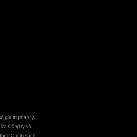
 giá trị pháp lý,
iữa Công ty và
 theo Chính sách