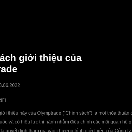
ách giới thiệu của
rade
13.06.2022
an
ới thiệu này của Olymptrade (“Chính sách”) là một thỏa thuận có
uộc và có hiệu lực thi hành nhằm điều chỉnh các mối quan hệ g
ã quyết định tham gia vào chương trình giới thiệu của Công ty