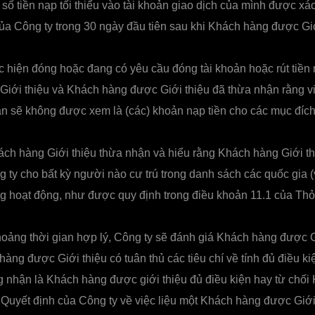
số tiền nạp tối thiểu vào tài khoản giao dịch của mình được xác
của Công ty trong 30 ngày đầu tiên sau khi Khách hàng được Giớ
 hiện đóng hoặc đang có yêu cầu đóng tài khoản hoặc rút tiền 
iới thiệu và Khách hàng được Giới thiệu đã thừa nhận rằng vi
ản sẽ không được xem là (các) khoản nạp tiền cho các mục đíc
ch hàng Giới thiệu thừa nhận và hiểu rằng Khách hàng Giới th
g ty cho bất kỳ người nào cư trú trong danh sách các quốc gia (
g hoạt động, như được quy định trong điều khoản 11.1 của Thỏ
oảng thời gian hợp lý, Công ty sẽ đánh giá Khách hàng được G
àng được Giới thiệu có tuân thủ các tiêu chí về tính đủ điều k
 nhận là Khách hàng được giới thiệu đủ điều kiện hay từ chối
 Quyết định của Công ty về việc liệu một Khách hàng được Giới 