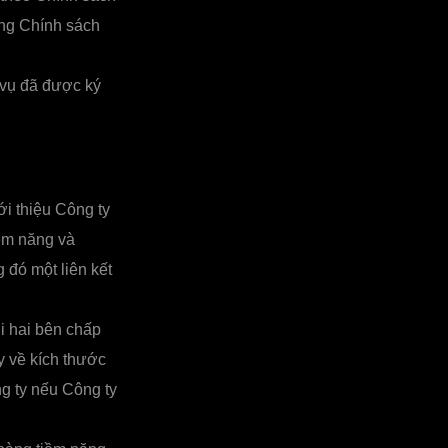
ong Chính sách
 vụ đã được ký
ới thiệu Công ty
ềm năng và
 đó một liên kết
i hai bên chấp
y về kích thước
ng ty nếu Công ty