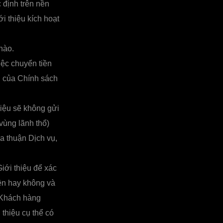
 định trên nền
i thiệu kích hoạt
nào.
ệc chuyển tiền
h của Chính sách
iệu sẽ không gửi
vùng lãnh thổ)
a thuận Dịch vụ,
iới thiệu để xác
iện hay không và
 Khách hàng
thiệu cụ thể có