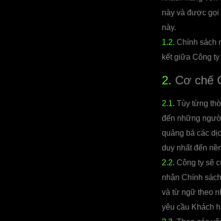
này và được gọi
này.
1.2.
Chính sách n
kết giữa Công ty
2.
Cơ chế G
2.1.
Tùy từng thờ
đến những người
quảng bá các dịc
duy nhất đến nền
2.2.
Công ty sẽ c
nhận Chính sách 
và từ ngữ theo n
yêu cầu Khách hà