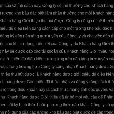
ạn của Chính sách này, Công ty có thể thưởng cho Khách hàng 
t rương kho báu đặc biệt làm phần thưởng cho mỗi Khách hàng
Khách hàng Giới thiệu thu hút được. Công ty cũng có thể thư
hiệu đủ điều kiện bằng cách cấp cho một rương kho báu đặc bi
đăng ký trên nền tảng trực tuyến của Công ty và cho việc đáp ứ
kiện sau khi sử dụng Liên kết của Công ty do Khách hàng Giới t
này sẽ được cấp cho tài khoản của Khách hàng Giới thiệu hoặ
giới thiệu đủ điều kiện tương ứng trên nền tảng trực tuyến củ
 việc trong trường hợp Công ty công nhận Khách hàng được Giớ
thiệu thu hút được là Khách hàng được giới thiệu đủ điều kiệ
ách hàng được Giới thiệu đã thừa nhận và đồng ý rằng cách t
 rõ trong điều khoản này là cách thức mang tính độc quyền, v
 như Khách hàng được Giới thiệu đã từ bỏ mọi yêu cầu để Phầ
theo bất kỳ hình thức hoặc phương thức nào khác. Công ty có 
h nội dung của các rương kho báu đặc biệt được đề cập trong 