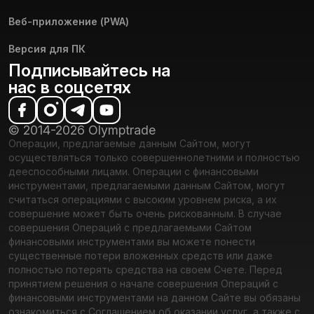
Веб-приложение (PWA)
Версия для ПК
Подписывайтесь на
нас в соцсетях
© 2014-2026 Olymptrade
Операции, предлагаемые данным Сайтом, могут
осуществляться только совершеннолетними и полностью
дееспособными лицами. Операции с финансовыми
инструментами, предлагаемыми данным Сайтом, могут
считаться операциями с высоким уровнем риска, а их
совершение может быть очень рискованным. В случае
совершения Операций с предлагаемыми Сайтом
финансовыми инструментами вы можете понести
существенные потери вложенных средств или даже
полностью потерять средства на своем Счете. Перед
принятием решения о начале совершения Операций с
финансовыми инструментами на данном Сайте вы обязаны
ознакомиться с Соглашением об оказании услуг, а также с