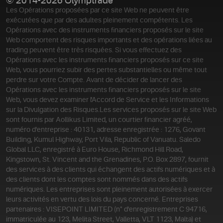
© 2014-2026 Olymptrade
Les Opérations proposées par ce site Web ne peuvent être
exécutées que par des adultes pleinement compétents. Les
Opérations avec des instruments financiers proposés sur le site
Web comportent des risques importants et des opérations liées au
trading peuvent être très risquées. Si vous effectuez des
Opérations avec les instruments financiers proposés sur ce site
Web, vous pourriez subir des pertes substantielles ou même tout
perdre sur votre Compte. Avant de décider de lancer des
Opérations avec les instruments financiers proposés sur le site
Web, vous devez examiner l'Accord de Service et les Informations
sur la Divulgation des Risques.
Les services proposés sur le site Web
sont fournis par Aollikus Limited, un courtier financier agréé,
numéro d'entreprise : 40131, adresse enregistrée : 1276, Govant
Building, Kumul Highway, Port Vila, Republic of Vanuatu. Saledo
Global LLC, enregistré à Euro House, Richmond Hill Road,
Kingstown, St. Vincent and the Grenadines, P.O. Box 2897, fournit
des services à des clients qui échangent des actifs numériques et à
des clients dont les comptes sont nommés dans des actifs
numériques. Les entreprises sont pleinement autorisées à exercer
leurs activités en vertu des lois du pays concerné. Entreprises
partenaires : VISEPOINT LIMITED (n° d'enregistrement C 94716,
immatriculée au 123, Melita Street, Valletta, VLT 1123, Malta) et