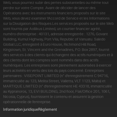
Web, vous pourriez subir des pertes substantielles ou même tout
perdre sur votre Compte. Avant de décider de lancer des
Opérations avec les instruments financiers proposés sur le site
Web, vous devez examiner l'Accord de Service et les Informations
sur la Divulgation des Risques.
Les services proposés sur le site Web
sont fournis par Aollikus Limited, un courtier financier agréé,
numéro d'entreprise : 40131, adresse enregistrée : 1276, Govant
Building, Kumul Highway, Port Vila, Republic of Vanuatu. Saledo
Global LLC, enregistré à Euro House, Richmond Hill Road,
Kingstown, St. Vincent and the Grenadines, P.O. Box 2897, fournit
des services à des clients qui échangent des actifs numériques et à
des clients dont les comptes sont nommés dans des actifs
numériques. Les entreprises sont pleinement autorisées à exercer
leurs activités en vertu des lois du pays concerné. Entreprises
partenaires : VISEPOINT LIMITED (n° d'enregistrement C 94716,
immatriculée au 123, Melita Street, Valletta, VLT 1123, Malta) et
MARTIQUE LIMITED (n° d'enregistrement HE 43318, immatriculée
au Kypranoros, 13, EVI BUILDING, 2nd floor, Flat/Office 201, 1061,
Nicosia, Cyprus), fournissent le contenu et assurent la gestion
opérationnelle de l'entreprise.
Information juridique
Règlement