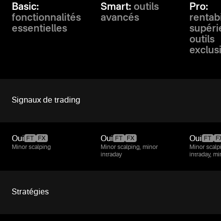
Basic:
Smart:
outils
Pro:
fonctionnalités
avancés
rentabi
essentielles
supéri
outils
exclusi
Signaux de trading
Oui
Oui
Oui
Minor scalping
Minor scalping, minor
Minor scalp
intraday
intraday, m
Stratégies