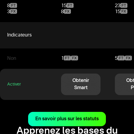
8
15
23
3
8
15
Indicateurs
Non
1
5
Obtenir
Obt
Activer
Smart
P
En savoir plus sur les statuts
Apprenez les bases du