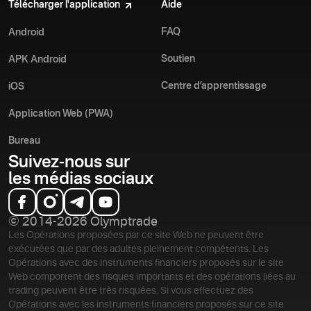
Télécharger l'application
Aide
FAQ
Android
Soutien
APK Android
Centre d’apprentissage
iOS
Application Web (PWA)
Bureau
Suivez-nous sur
les médias sociaux
© 2014-2026 Olymptrade
Les Opérations proposées par ce site Web ne peuvent être
exécutées que par des adultes pleinement compétents. Les
Opérations avec des instruments financiers proposés sur le site
Web comportent des risques importants et des opérations liées au
trading peuvent être très risquées. Si vous effectuez des
Opérations avec les instruments financiers proposés sur ce site