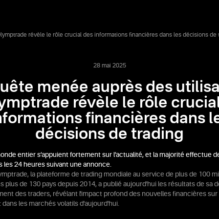
ymptrade révèle le rôle crucial des informations financières dans les décisions de 
28 mai 2025
uête menée auprès des utilis
ymptrade révèle le rôle crucia
nformations financières dans l
décisions de trading
nde entier s’appuient fortement sur l’actualité, et la majorité effectue 
s les 24 heures suivant une annonce.
ymptrade, la plateforme de trading mondiale au service de plus de 100 mi
ns plus de 130 pays depuis 2014, a publié aujourd'hui les résultats de sa
ent des traders, révélant l'impact profond des nouvelles financières sur
dans les marchés volatils d'aujourd'hui.