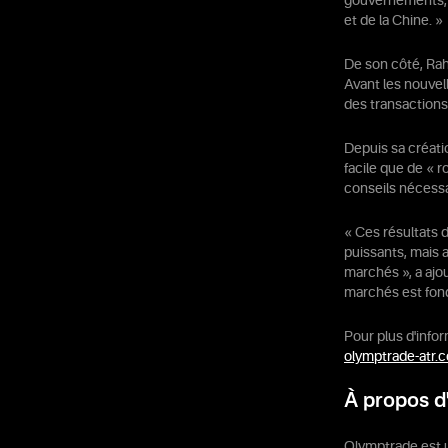
gouvernements, c
et de la Chine. »
De son côté, Rahu
Avant les nouvell
des transactions
Depuis sa créatio
facile que de « r
conseils nécessai
« Ces résultats 
puissants, mais 
marchés », a ajo
marchés est fond
Pour plus d'info
olymptrade-atr.
À propos d
Olymptrade est u