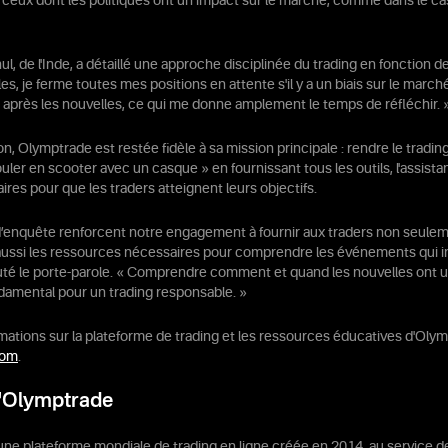
eux dont les politiques ont un impact sur le marché, comme dans le ca
l, de l'Inde, a détaillé une approche disciplinée du trading en fonction de l
es, je ferme toutes mes positions en attente s'il y a un biais sur le marché ;
 après les nouvelles, ce qui me donne amplement le temps de réfléchir. 
n, Olymptrade est restée fidèle à sa mission principale : rendre le trading
ouler en scooter avec un casque » en fournissant tous les outils, l'assista
res pour que les traders atteignent leurs objectifs.
d’enquête renforcent notre engagement à fournir aux traders non seulem
aussi les ressources nécessaires pour comprendre les événements qui i
uté le porte-parole. « Comprendre comment et quand les nouvelles ont u
amental pour un trading responsable. »
rmations sur la plateforme de trading et les ressources éducatives d'Olym
com
.
'Olymptrade
ne plateforme mondiale de trading en ligne créée en 2014, au service d