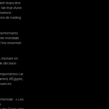
ité financière
fait état d'une
mations
ons de trading
 performants
omie mondiale
c’est essentiel
, mettant en
e décision :
importantes car
hamed, d'Égypte,
issances
ementale : « Les
s