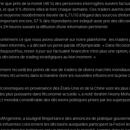
ne que près de la moitié (48 %) des personnes interrogées suivent l'actual
et que 9 % d'entre elles le font chaque semaine. Ces traders avertis ont 
ce moyenne modérément élevée de 6,71/10 à l'égard des sources d'infor
s important encore, 57 % des répondants ont indiqué avoir pris des décisi
s 24 heures suivant la diffusion d’une information pertinente.
confirment ce que nous avons observé sur notre plateforme : les traders
 bien informés, » a déclaré un porte-parole d’Olymptrade. « Dans l’écon
aujourd’hui, rester à jour sur l’actualité financière n’est plus une option, 
 décisions de trading stratégiques au bon moment. »
ement recueilli les points de vue de traders de divers marchés mondiaux
mes récurrents dans la manière dont les nouvelles influencent la prise d
économiques en provenance des États-Unis et de la Chine sont les plus 
 les plus puissants dans l'économie actuelle », a noté Ibrahim Hosny Mo
act mondial considérable des décisions politiques prises par les superpu
d'Argentine, a souligné l'importance des annonces de politique gouvern
s influentes concernent les décisions auxquelles participent la Fed et le