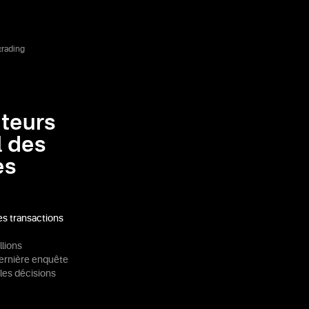
trading
ateurs
l des
es
des transactions
llions
 dernière enquête
 les décisions