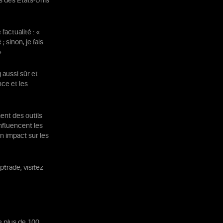
s des États-Unis
'actualité : «
 sinon, je fais
»
 aussi sûr et
nce et les
ent des outils
nfluencent les
n impact sur les
ptrade, visitez
e plus de 100