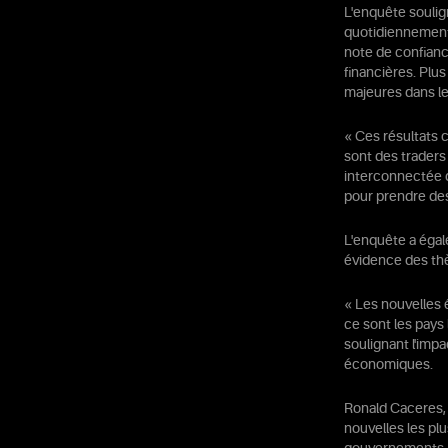
L'enquête soulig
quotidiennement, 
note de confian
financières. Plu
majeures dans le
« Ces résultats 
sont des traders
interconnectée d’
pour prendre des
L'enquête a égal
évidence des thè
« Les nouvelles 
ce sont les pays
soulignant l'imp
économiques.
Ronald Caceres, 
nouvelles les plu