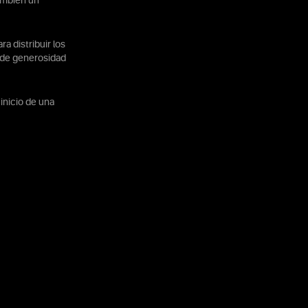
también un
a distribuir los
 de generosidad
inicio de una