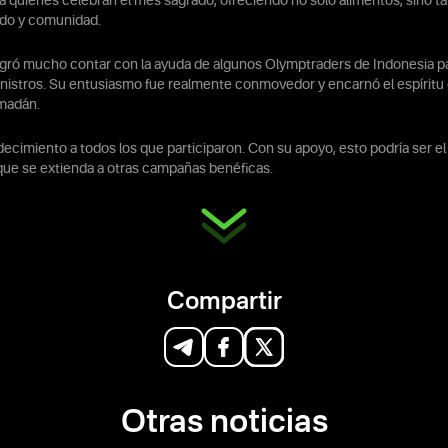
a a quienes celebran el mes sagrado, ofreciendo no solo alimentos, sino 
ado y comunidad.
egró mucho contar con la ayuda de algunos Olymptraders de Indonesia par
nistros. Su entusiasmo fue realmente conmovedor y encarnó el espíritu
amadán.
cimiento a todos los que participaron. Con su apoyo, esto podría ser el 
que se extienda a otras campañas benéficas.
Compartir
Otras noticias