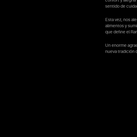
confort y alegrí
sentido de cuid
Esta vez, nos al
alimentos y sumi
que define el R
Un enorme agrade
nueva tradición 