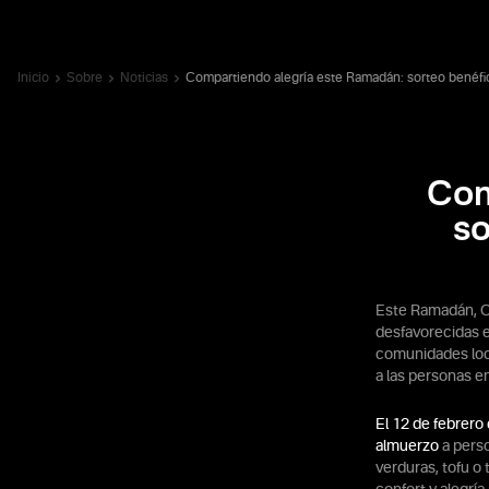
Inicio
Sobre
Noticias
Compartiendo alegría este Ramadán: sorteo benéfi
Com
so
Este Ramadán, O
desfavorecidas e
comunidades loca
a las personas e
El 12 de febrero
almuerzo
a perso
verduras, tofu o 