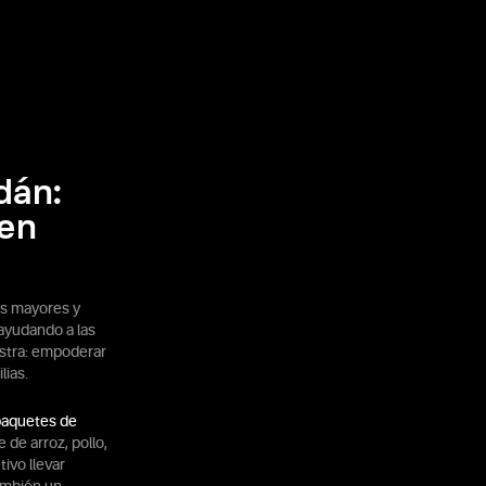
dán:
 en
as mayores y
ayudando a las
estra: empoderar
lias.
paquetes de
de arroz, pollo,
ivo llevar