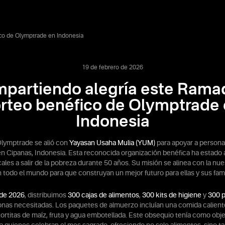
co de Olymptrade en Indonesia
19 de febrero de 2026
partiendo alegría este Rama
rteo benéfico de Olymptrade
Indonesia
lymptrade se alió con
Yayasan Usaha Mulia (YUM)
para apoyar a person
n Cipanas, Indonesia. Esta reconocida organización benéfica ha estado 
les a salir de la pobreza durante 50 años. Su misión se alinea con la nu
n todo el mundo para que construyan un mejor futuro para ellas y sus fami
 de 2026
, distribuimos
300 cajas de alimentos
,
300 kits de higiene
y
300 
nas necesitadas. Los paquetes de almuerzo incluían una comida caliente 
tortitas de maíz, fruta y agua embotellada. Este obsequio tenía como objet