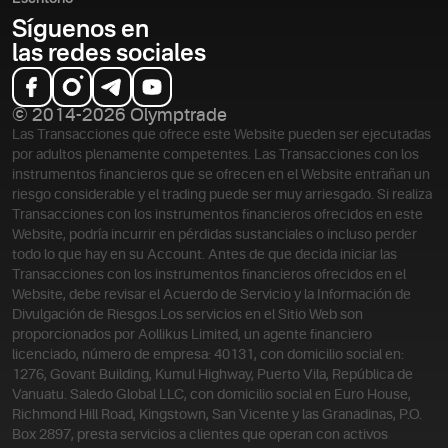
Síguenos en
las redes sociales
© 2014-2026 Olymptrade
Las Transacciones que ofrece este Website pueden ser ejecutadas
por adultos plenamente competentes. Las Transacciones con los
instrumentos financieros que se ofrecen en el Website entrañan un
riesgo considerable y el trading puede ser muy arriesgado. Si realiza
Transacciones con los instrumentos financieros ofrecidos en este
Website, podría incurrir en pérdidas sustanciales o incluso perder
todo lo que hay en su Account. Antes de que decida iniciar las
Transacciones con los instrumentos financieros ofrecidos en el
Website, debe revisar el Acuerdo de Servicio y la Información de
Divulgación de Riesgos.
Los servicios en el Sitio Web son
proporcionados por Aollikus Limited, un agente financiero
licenciado, número de empresa: 40131, con domicilio social en:
1276, Govant Building, Kumul Highway, Puerto Vila, República de
Vanuatu. Saledo Global LLC, con domicilio social en Euro House,
Richmond Hill Road, Kingstown, San Vicente y las Granadinas, P.O.
Box 2897, presta servicios a clientes que operan con activos