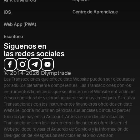
Soporte
APK de Android
Centro de Aprendizaje
iOS
Web App (PWA)
Escritorio
Síguenos en
las redes sociales
© 2014-2026 Olymptrade
Las Transacciones que ofrece este Website pueden ser ejecutadas
por adultos plenamente competentes. Las Transacciones con los
instrumentos financieros que se ofrecen en el Website entrañan un
riesgo considerable y el trading puede ser muy arriesgado. Si realiza
Transacciones con los instrumentos financieros ofrecidos en este
Website, podría incurrir en pérdidas sustanciales o incluso perder
todo lo que hay en su Account. Antes de que decida iniciar las
Transacciones con los instrumentos financieros ofrecidos en el
Website, debe revisar el Acuerdo de Servicio y la Información de
Divulgación de Riesgos.
Los servicios en el Sitio Web son