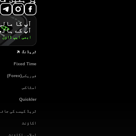
آپ کا مالی
آپ کے ہاتھ
ابھی ایپ ڈاؤن 
ٹریڈنگ
Fixed Time
فوریکس(Forex)
اسٹاکس
Quickler
ٹریڈ کیسے کی جائے
اکاؤنٹ
اسلامی اکاؤنٹ