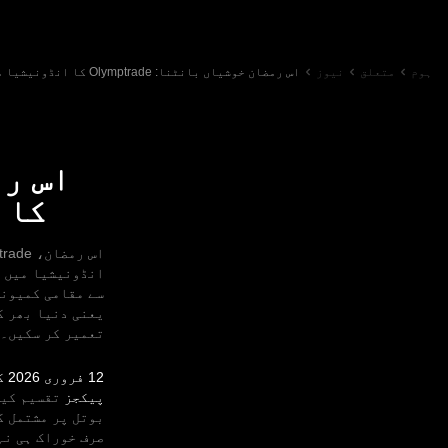
ہوم
متعلق
نیوز
اس رمضان خوشیاں بانٹنا: Olymptrade کا انڈونیشیا میں چیریٹی گِیو اَوے
کا 
اس رمضان، Olymptrade نے
سے مقامی کمیونٹ
یعنی دنیا بھر ک
تعمیر کر سکیں۔
12 فروری 2026 کو
پیکجز
تقسیم کیے
بوتل پر مشتمل گ
صرف خوراک ہی نہ