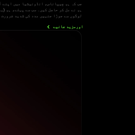
جب کہ ہم چیپاناس، انڈونیشیا میں اپنے آ
لوگوں سے جوڑا جنہیں مدد کی شدید ضرورت 
اورمزید
جانیے