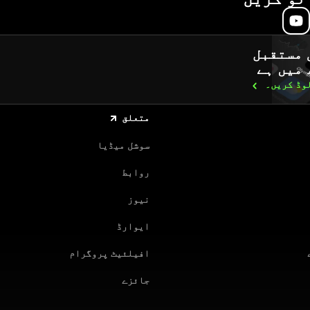
 مستقبل
 میں ہے
لوڈ
کریں۔
متعلق
سوشل میڈیا
روابط
نیوز
ایوارڈ
افیلئیٹ پروگرام
جائزے