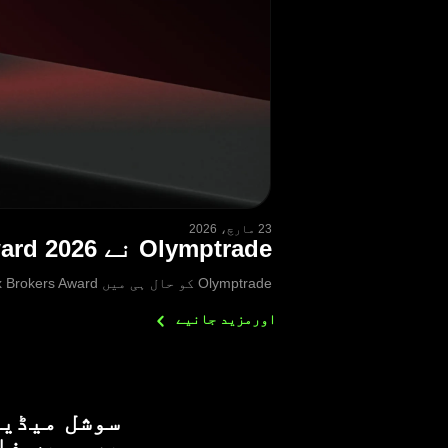
23 مارچ، 2026
Olymptrade نے Best Multi-Asset Trading Platform Award 2026 جیت لیا
Olymptrade کو حال ہی میں FXDailyInfo Forex Brokers Award کی جانب سے Best Multi-Asset Trading Platform 2026 کے اعزاز سے نوازا گیا ہے۔
اورمزید
جانیے
سوشل میڈیا
پر ہمیں فا