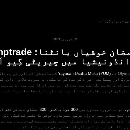
19 فروری 2026
اس رمضان خوشیاں بانٹن
انڈونیشیا میں چیریٹی گِیو اَ
Yayasan Usaha Mulia (YUM)
کے ساتھ شراکت داری کی ہے تاک
یز کو غربت سے نکالنے میں مدد کر رہا ہے۔ ان کا مشن ہمارے مشن سے 
ے لوگوں کو یہ اختیار دینا کہ وہ اپنے اور اپنے خاندانوں کے لیے 
، ہم نے ضرورت مندوں میں
300 فوڈ باکسز
،
300 حفظانِ صحت کی کٹس
او
۔ لنچ پیکجز میں چاول، مرغی، سبزیاں، ٹوفو یا مکئی کے کیک، پھل ا
رم کھانا شامل تھا۔ اس تحفے کا مقصد مقدس مہینے کی خوشیوں میں شر
یں بلکہ خیال اور کمیونٹی کا احساس بھی فراہم کرنا تھا۔