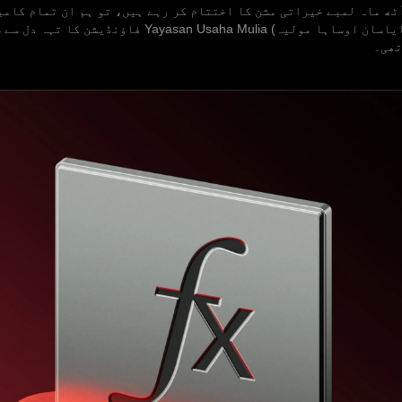
ٹھ ماہ لمبے خیراتی مشن کا اختتام کر رہے ہیں، تو ہم ان تمام کامی
ہم نے مل کر حاصل کیں۔ سب سے پہلے، ہم (یایاسان اوساہا 
تھی۔