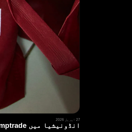
27 اپریل 2026
انڈونیشیا میں Olymptrade کا فلاحی مشن: خلاصہ