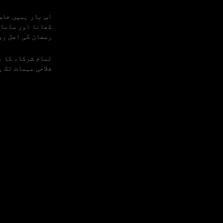
کھانا اور سامان
رمضان کی اصل رو
تمام شرکاء کا ب
فلاحی مہمات تک 