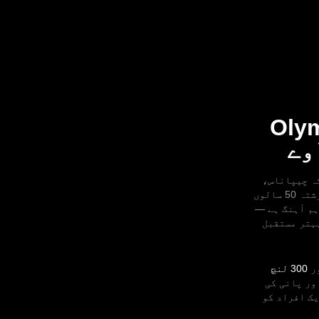
ا: Olymptrade
وے
ہ چیپاناس،
انڈونیشیا میں بزرگ اور پسماندہ افراد کی مدد کی جا سکے۔ یہ معروف فلاحی ادارہ گزشتہ 50 سالوں
ہم آہنگ ہے —
بہتر مستقبل
ر
300 لنچ
ور پانی کی
یک افراد کو