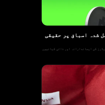
طیوں اور حاصل شدہ اسباق پر حقیقی
 Olymptrade گلوبل منی ڈے کی تقریبات میں شامل ہوتا ہے۔ اس سال، ہم نے Olymptrade کے ٹریڈرز کی ایماندارانہ اور ذاتی کہانیوں