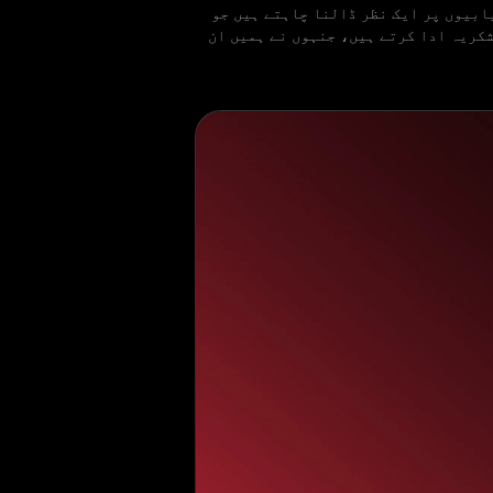
ابیوں پر ایک نظر ڈالنا چاہتے ہیں جو
مولیہ) Yayasan Usaha Mulia فاؤنڈیشن کا تہہ دل سے شکریہ ادا کرتے ہیں، جنہوں نے ہمیں ان