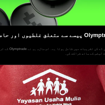
گلوبل منی ڈے 2026: Olymptrade پیسے سے متعلق غل
ہر سال 17 اپریل کو
ٹ لیٹس کے ساتھ شراکت کی۔