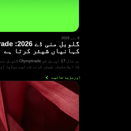
6 مئی 2026
کہانیاں شیئر کرتا ہے
کا ایک سلسلہ شیئر کرنے کے لیے میڈیا آؤ
اورمزید
جانیے