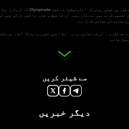
اس بار ہمیں خاص طور پر خوشی ہوئی کہ انڈونیشیا سے
 تقسیم کرنے میں مددگار بنے۔ ان کا جوش و جذبہ واقعی دل کو چھو لین
حِ سخاوت کی عکاسی کرتا ہے۔
ے حد شکریہ۔ آپ کے تعاون سے یہ ایک ایسی نئی روایت کا آغاز ہو سکتا
پھیل جائے۔
سے شیئر کریں
دیگر خبریں