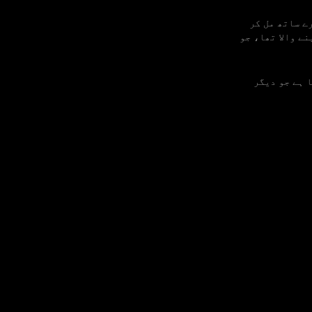
 کچھ Olymptrade کے ٹریڈرز ہمارے ساتھ مل کر
ے والا تھا، جو
 ہے جو دیگر