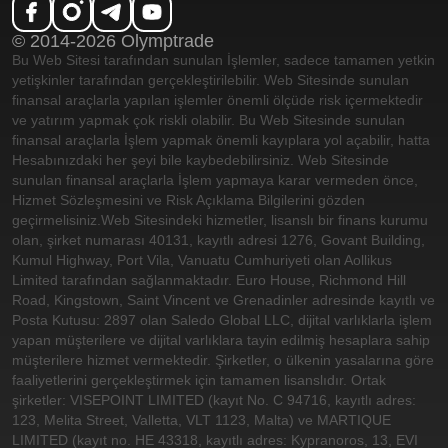
© 2014-2026 Olymptrade
Bu Web Sitesi tarafından sunulan İşlemler, sadece tamamen yetkin
yetişkinler tarafından gerçekleştirilebilir. Web Sitesinde sunulan
finansal araçlarla yapılan işlemler önemli ölçüde risk içermektedir
ve yatırım yapmak çok riskli olabilir. Bu Web Sitesinde sunulan
finansal araçlarla İşlem yapmak önemli kayıplara yol açabilir, hatta
Hesabınızdaki her şeyi bile kaybedebilirsiniz. Web Sitesinde
sunulan finansal araçlarla İşlem yapmaya karar vermeden önce,
Hizmet Sözleşmesini ve Risk Açıklama Bilgilerini gözden
geçirmelisiniz.
Web Sitesindeki hizmetler, lisanslı bir finans kurumu
olan, şirket numarası 40131, kayıtlı adresi 1276, Govant Building,
Kumul Highway, Port Vila, Vanuatu Cumhuriyeti olan Aollikus
Limited tarafından sağlanmaktadır. Euro House, Richmond Hill
Road, Kingstown, Saint Vincent ve Grenadinler adresinde kayıtlı ve
Posta Kutusu: 2897 olan Saledo Global LLC, dijital varlıklarla işlem
yapan müşterilere ve dijital varlıklara tayin edilmiş hesaplara sahip
müşterilere hizmet vermektedir. Şirketler, o ülkenin yasalarına göre
faaliyetlerini gerçekleştirmek için tamamen lisanslıdır. Ortak
şirketler: VISEPOINT LIMITED (kayıt No. C 94716, kayıtlı adres:
123, Melita Street, Valletta, VLT 1123, Malta) ve MARTIQUE
LIMITED (kayıt no. HE 43318, kayıtlı adres: Kypranoros, 13, EVI