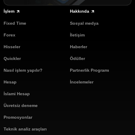
İşleminiz için süre seçin.
Olymptrade'den kendini ispatlamış FT modu işlem
Yukarı veya Aşağı seçeneklerinden birini seçerek fiyatın
stratejilerine erişim.
İşlem
Hakkında
yükseleceğini mi yoksa düşeceğini mi tahmin edin.
Fixed Time
Sosyal medya
FT modunda işlem yapmak, varlık fiyatı değişikliklerinden kazanç
sağlamanın herkes tarafından erişilebilir bir yoludur. Gerçek
Forex
İletişim
hesabınızda veya ücretsiz bir deneme hesabında deneme yapın.
Şimdi katılın ve size özel bir platformda FT işlemlerinin
Hisseler
Haberler
avantajlarını keşfedin!
Quickler
Ödüller
Nasıl işlem yapılır?
Partnerlik Programı
Hesap
İncelemeler
İslami Hesap
Ücretsiz deneme
Promosyonlar
Teknik analiz araçları