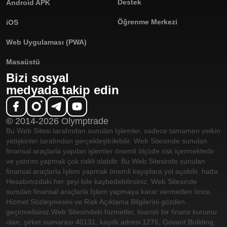
Destek
Android APK
Öğrenme Merkezi
iOS
Web Uygulaması (PWA)
Masaüstü
Bizi sosyal
medyada takip edin
© 2014-2026 Olymptrade
Bu Web Sitesi tarafından sunulan İşlemler, sadece tamamen yetkin
yetişkinler tarafından gerçekleştirilebilir. Web Sitesinde sunulan
finansal araçlarla yapılan işlemler önemli ölçüde risk içermektedir
ve yatırım yapmak çok riskli olabilir. Bu Web Sitesinde sunulan
finansal araçlarla İşlem yapmak önemli kayıplara yol açabilir, hatta
Hesabınızdaki her şeyi bile kaybedebilirsiniz. Web Sitesinde
sunulan finansal araçlarla İşlem yapmaya karar vermeden önce,
Hizmet Sözleşmesini ve Risk Açıklama Bilgilerini gözden
geçirmelisiniz.
Web Sitesindeki hizmetler, lisanslı bir finans kurumu
olan, şirket numarası 40131, kayıtlı adresi 1276, Govant Building,