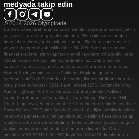
medyada takip edin
© 2014-2026 Olymptrade
Bu Web Sitesi tarafından sunulan İşlemler, sadece tamamen yetkin
yetişkinler tarafından gerçekleştirilebilir. Web Sitesinde sunulan
finansal araçlarla yapılan işlemler önemli ölçüde risk içermektedir
ve yatırım yapmak çok riskli olabilir. Bu Web Sitesinde sunulan
finansal araçlarla İşlem yapmak önemli kayıplara yol açabilir, hatta
Hesabınızdaki her şeyi bile kaybedebilirsiniz. Web Sitesinde
sunulan finansal araçlarla İşlem yapmaya karar vermeden önce,
Hizmet Sözleşmesini ve Risk Açıklama Bilgilerini gözden
geçirmelisiniz.
Web Sitesindeki hizmetler, lisanslı bir finans kurumu
olan, şirket numarası 40131, kayıtlı adresi 1276, Govant Building,
Kumul Highway, Port Vila, Vanuatu Cumhuriyeti olan Aollikus
Limited tarafından sağlanmaktadır. Euro House, Richmond Hill
Road, Kingstown, Saint Vincent ve Grenadinler adresinde kayıtlı ve
Posta Kutusu: 2897 olan Saledo Global LLC, dijital varlıklarla işlem
yapan müşterilere ve dijital varlıklara tayin edilmiş hesaplara sahip
müşterilere hizmet vermektedir. Şirketler, o ülkenin yasalarına göre
faaliyetlerini gerçekleştirmek için tamamen lisanslıdır. Ortak
şirketler: VISEPOINT LIMITED (kayıt No. C 94716, kayıtlı adres: