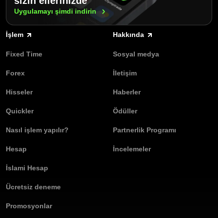
sizin ellerinizde
Uygulamayı şimdi
indirin
İşlem
Hakkında
Fixed Time
Sosyal medya
Forex
İletişim
Hisseler
Haberler
Quickler
Ödüller
Nasıl işlem yapılır?
Partnerlik Programı
Hesap
İncelemeler
İslami Hesap
Ücretsiz deneme
Promosyonlar