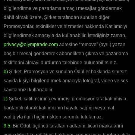
bilgilendirme ve pazarlama amaçlı mesajlar göndermek
dahil olmak üzere, Şirket tarafından sunulan diğer
Promosyonlar, etkinlikler ve hizmetler hakkında Katılımcıyı
bilgilendirmek amacıyla da kullanabilir.
İstediğiniz zaman,
privacy@olymptrade.com
adresine “remove” (ayrıl) yazan
boş bir mesaj göndererek abonelikten çıkma ve pazarlama
tekliflerini almayı durdurma talebinde bulunabilirsiniz..
b)
Şirket, Promosyon ve sunulan Ödüller hakkında sınırsız
sayıda kişiyi bilgilendirmek amacıyla fotoğraf, video ve ses
kayıtlarınızı kullanabilir.
c)
Şirket, katılımcının çevrimdışı promosyonlara katılımıyla
bağlantılı olarak katılımcının hayatı, sağlığı veya mal
varlığıyla ilgili hiçbir riskten sorumlu tutulamaz.
9.5.
Bir Ödül, üçüncü tarafların adlarını, ticari markalarını
veya diğer fikri mülkiyet haklarını içeriyor veya bunlara atıfta