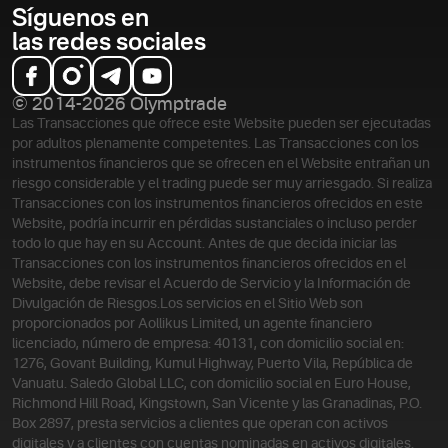
Síguenos en
las redes sociales
© 2014-2026 Olymptrade
Las Transacciones que ofrece este Website pueden ser ejecutadas
por adultos plenamente competentes. Las Transacciones con los
instrumentos financieros que se ofrecen en el Website entrañan un
riesgo considerable y el trading puede ser muy arriesgado. Si realiza
Transacciones con los instrumentos financieros ofrecidos en este
Website, podría incurrir en pérdidas sustanciales o incluso perder
todo lo que hay en su Account. Antes de que decida iniciar las
Transacciones con los instrumentos financieros ofrecidos en el
Website, debe revisar el Acuerdo de Servicio y la Información de
Divulgación de Riesgos.
Los servicios en el Sitio Web son
proporcionados por Aollikus Limited, un agente financiero
licenciado, número de empresa: 40131, con domicilio social en:
1276, Govant Building, Kumul Highway, Puerto Vila, República de
Vanuatu. Saledo Global LLC, con domicilio social en Euro House,
Richmond Hill Road, Kingstown, San Vicente y las Granadinas, P.O.
Box 2897, presta servicios a clientes que operan con activos
digitales y a clientes con cuentas nominadas en activos digitales.