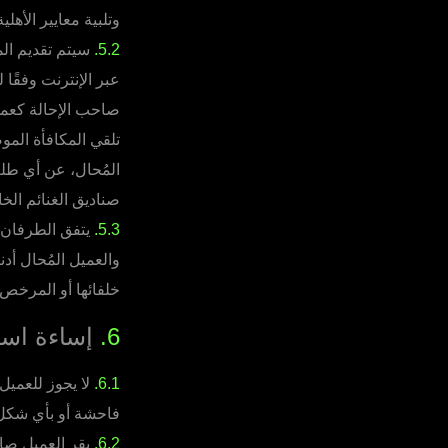
وتلبية معايير الأه
5.2.
سيتم تقديم الم
عبر الإنترنت وفقًا
صاحب الإحالة كعملا
تلقي المكافأة المو
المُحال، عن أي ط
صناديق الغنائم الخاصة المُشار إليها 
5.3.
يتفق الطرفان ع
والعميل المُحال أد
خلفائها أو المرخص 
6.
إساءة استخ
6.1.
لا يجوز للعميل
فاحشة أو بأي شكل 
6.2.
يقر العميل صا