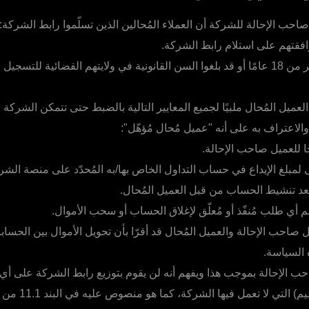
حب الإحالة للشركة أن العملاء المُحالين الذين تسلّموا رابط الشركة:
افقتهم على استلام رابط الشركة.
أعمارهم أكبر من 18 عامًا أو قد بلغوا السن القانونية في ولايتهم القضائية ل
عميل المُحال ملبيًا لجميع المعايير التالية بالضبط حتى تتمكن الشركة
والاعتراف به على أنه "عميل مُحال مُؤهّل":
ا للعميل صاحب الإحالة.
 لمبلغ الإيداع في حساب التداول الخاص بها/به المُحدّد على منصة الشر
م أي طلب مُنفّذ أو مُعلّق لإغلاق الحساب أو سحب الأموال.
صاحب الإحالة والعميل المُحال قد أقرّا بأن تحويل الأموال بين الحسابا
 السياسة.
حب الإحالة بموجب هذا ويفهم أنه لن يقوم بتوزيع رابط الشركة على 
قائمة البلدان (الأقاليم