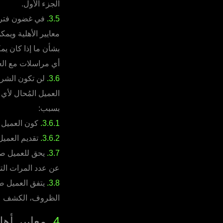
الجزء الأول.
3.5.
في غضون فترة م
معايير الأهلية ويم
بشأن ما إذا كان يمك
أي مراسلات مع العم
3.6.
لن تكون الشرك
العميل المُحال لأي
بسبب:
3.6.1.
كون العميل ا
3.6.2.
تقديم العميل
3.7.
يحق للعميل صا
عن عدد المرات التي 
3.8.
يتفق العميل ص
الظروف، الكشف عن 
4.
معايير أهل