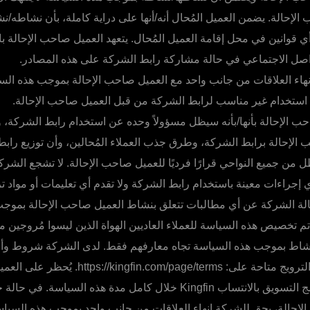
الإحالة. يضمن العميل المُحال أنه/أنها على دراية كاملة، بأن نشاطه/
ي قوانين في محل إقامة العميل المُحال. يتعهد العميل صاحب الإحالة ب
اصل الاجتماعي في حالة مشاركة رابط الشركة على هذه المصادر.
اء العلاقات من جانب واحد مع العميل صاحب الإحالة بموجب هذه السي
ستخدام غير مناسب لرابط الشركة من قبل العميل صاحب الإحالة.
ب الإحالة بأنها/بأنه سيظل مسؤولاً وحده عن استخدام رابط الشركة، 
 الإحالة برابط الشركة، وطرق جذب العملاء المُحالين، وأن توزيع راب
يظل من جميع النواحي قرارًا فرديًا للعميل صاحب الإحالة. لا تشجع الش
ي إجراءات معينة باستخدام رابط الشركة ولا تقدم أي تعليمات أو مواد تر
لة الشركة عن أي مطالبات تتعلق بنشاط العميل صاحب الإحالة بموجب
 تخصيص هذه السياسة للعملاء العاديين الهواة الذين ليسوا مُروجين م
بنشاط بموجب هذه السياسة تجاه معارفهم فقط. لدى الشركة شروط وأ
لشركائها محترفي الترويج متاحة على: .com/page/terms
المشاركة في برنامج التسويق بالانتساب Kingfin خلال كامل مدة هذه السياس
الإحالة، يحق للشركة إنهاء العلاقات من جانب واحد بموجب هذه السيا