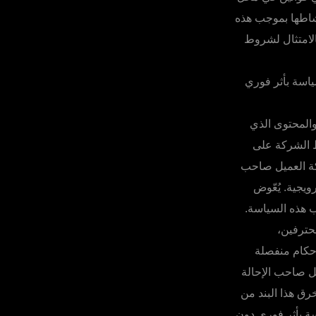
نشاطها بموجب هذه
الامتثال لشروط
اسة بأثر فوري
والمحتوى الذي
ط الشركة على
ركة العميل صاحب
ويجية. يُعّوض
 هذه السياسة.
حترفين،
حكام منفصلة
https://kingfin. يُحظر على العميل صاحب الإحالة
ة. في حالة خرق هذا البند من
سة بأثر فوري دون