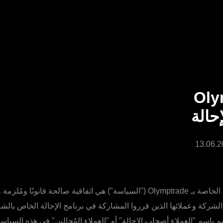
Oly
حالة
سياسة الإحالة الخاصة بـ Olymptrade ("السياسة") هي اتفاقية صالحة قانونًا وم
الشركة وعملائها الذين قرروا المشاركة في برنامج الإحالة الخاص بال
م باسم "العملاء أصحاب الإحالة" أو "العملاء المُحالين" في هذه السياسة