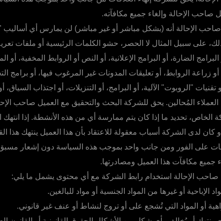
 صاحب الإحالة وإلغاء جميع مكافآته.
احب الإحالة أنه (بشكل مباشر أو غير مباشر) لن يمارس أي أساليب "
 ذلك، على سبيل المثال لا الحصر، حشو الكلمات الرئيسية أو ملفات تعريف
البرامج الضارة، أو البرامج الإعلانية، أو النص أو الروابط المخفية، أو ال
و زراعة الروابط، أو تعليقات المدونات غير المرغوب فيها، أو برامج ال
 تقنيات "الروبوت" الآلية، أو البرامج، أو التنزيلات، أو اجتذاب السياق،
د العملاء المُحالين. يحق للشركة البحث والتحقيق مع العميل صاحب الإح
كة الخاص، تحديد ما إذا كان يتم ممارسة أي من هذه الأنشطة. إذا انته
أو كان لدى الشركة أسباب معقولة للاعتقاد بأن هذا العميل ينتهك هذا ا
اقات على الفور ومن جانب واحد بموجب هذه السياسة دون إشعار مسب
اء جميع مكافآت هذا العميل ومصادرتها.
 صاحب الإحالة استخدام رابط الشركة مع أي محتوى يشمل ما يلي:
اد الإباحية أو غيرها من المواد الجنسية أو مواد للبالغين.
هية أو المواد التي تُشجع على أو تروج لنشاط أو عنف غير قانوني.
 ينتهك أو يُخالف بأي شكل من الأشكال الحقوق القانونية أو القانون الع