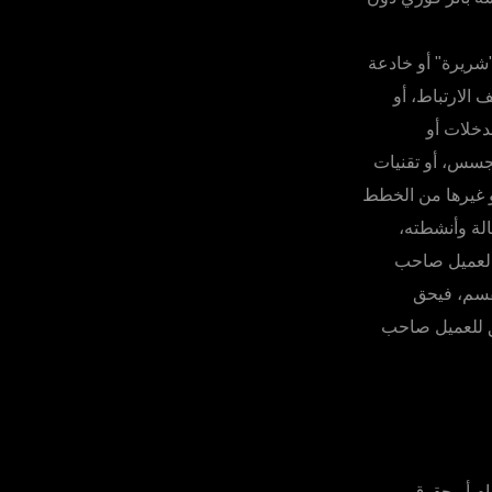
شريرة" أو خادعة
 الارتباط، أو
مدخلات أو
تجسس، أو تقنيات
 أو غيرها من الخطط
الة وأنشطته،
ك العميل صاحب
لقسم، فيحق
ق للعميل صاحب
ام أو حقوق